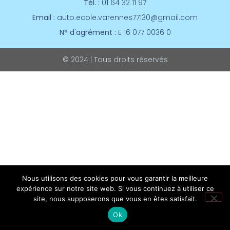
Tél. :
01 64 32 11 97
Email :
auto.ecole.varennes77130@gmail.com
N° d'agrément :
E 16 077 0036 0
© 2024 | Tous droits réservés
Nous utilisons des cookies pour vous garantir la meilleure
expérience sur notre site web. Si vous continuez à utiliser ce
site, nous supposerons que vous en êtes satisfait.
Ok